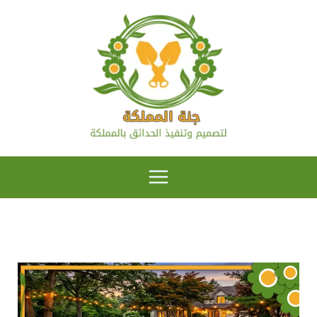
خطي
لى
لمحتوى