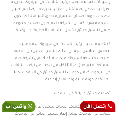
والنباتات، كما يتم تنفيذ تركيب شلالات حي اليرموك بطريقة
احترافية تعطي إحساسًا واقعيًا بالطبيعة. أيضا يتم اختيار
مضخات قوية لضمان استمرارية تدفق المياه، لذلك تكون
النتيجة مبهرة. كما أن الشركة تقدم حلول تصميم متنوعة
ضمن تنسيق حدائق تشمل الشلالات الجدارية أو الأرضية.
كذلك يتم تنفيذ تركيب شلالات حي اليرموك بدقة عالية
لتحقيق التناسق الجمالي. لذلك يشعر العميل بأن الحديقة
أصبحت مساحة استرخاء متكاملة. لذلك فإن شركة جنة
المملكة تعتبر خيارًا مثاليًا لكل من يبحث عن تركيب شلالات
حي اليرموك ضمن خدمات تنسيق حدائق حي اليرموك، كما
أنها تقدم جودة عالية وتصاميم إبداعية.
تصميم حدائق منزلية حي اليرموك
إتصل الأن
واتس آب
تقدم شركة جنة المملكة خدمات متميزة في تصميم حدائق
منزلية حي اليرموك ضمن إطار تنسيق حدائق حي اليرموك،