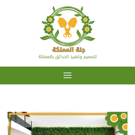
خطي
لى
لمحتوى